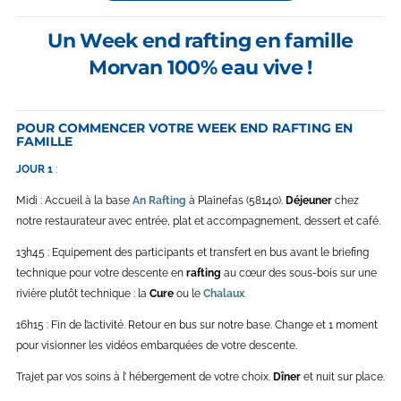
Un Week end rafting en famille
Morvan 100% eau vive !
POUR COMMENCER VOTRE WEEK END RAFTING EN
FAMILLE
JOUR 1
:
tandis que, tout bien pesé, tout compte fait, s
Midi : Accueil à la base
An Rafting
à Plainefas (58140).
Déjeuner
chez
notre restaurateur avec entrée, plat et accompagnement, dessert et café.
13h45 : Equipement des participants et transfert en bus avant le briefing
technique pour votre descente en
rafting
au cœur des sous-bois sur une
rivière plutôt technique : la
Cure
ou le
Chalaux
.
16h15 : Fin de l’activité. Retour en bus sur notre base. Change et 1 moment
pour visionner les vidéos embarquées de votre descente.
Trajet par vos soins à l’ hébergement de votre choix.
Dîner
et nuit sur place.