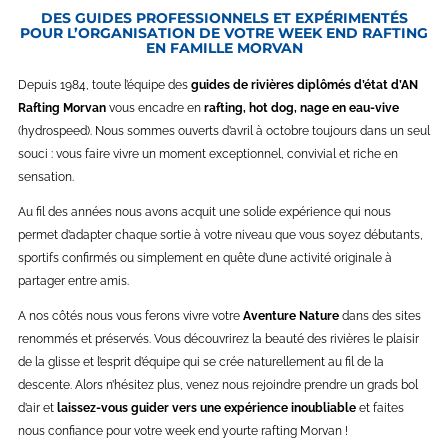
DES GUIDES PROFESSIONNELS ET EXPÉRIMENTÉS
POUR L’ORGANISATION DE VOTRE WEEK END RAFTING
EN FAMILLE MORVAN
Depuis 1984, toute l’équipe des
guides de rivières diplômés d’état d’AN
Rafting Morvan
vous encadre en
rafting, hot dog, nage en eau-vive
(hydrospeed). Nous sommes ouverts d’avril à octobre toujours dans un seul
souci : vous faire vivre un moment exceptionnel, convivial et riche en
sensation.
Au fil des années nous avons acquit une solide expérience qui nous
permet d’adapter chaque sortie à votre niveau que vous soyez débutants,
sportifs confirmés ou simplement en quête d’une activité originale à
partager entre amis.
A nos côtés nous vous ferons vivre votre
Aventure Nature
dans des sites
renommés et préservés. Vous découvrirez la beauté des rivières le plaisir
de la glisse et l’esprit d’équipe qui se crée naturellement au fil de la
descente. Alors n’hésitez plus, venez nous rejoindre prendre un grads bol
d’air et
laissez-vous guider vers une expérience inoubliable
et faites
nous confiance pour votre week end yourte rafting Morvan !