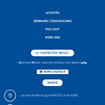
ACTIVITÉS
SÉMINAIRE | TEAM BUILDING
EVG | EVJF
WEEK-END
👉 CONTACTEZ NOUS !
L’
A
venture
N
ature : pionners de l’eau-vive depuis
1984.
BONS CADEAUX
SAVOIE
Les Iles de Mâcot 73210 MÂCOT LA PLAGNE