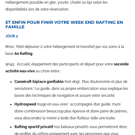
Hébergement possible en gite, yourte, chalet ou tipi selon les
disponibilités lors de votre réservation.
ET ENFIN POUR FINIR VOTRE WEEK END RAFTING EN
FAMILLE
JOUR 2
:
mais à bien considérer les choses, mais aussi,
8h00 : Petit déjeuner à votre hébergement et transfert par vos soins à la
base
An Rafting
.
9H45 : Accueil, équipement des participants et départ pour votre
seconde
activité eau-vive
au choix entre :
Canoëraft biplace gonflable
(hot-dog) : Plus d’autonomie et plus de
sensations ! Le guide, dans sa propre embarcation vous explique les
bases des techniques de navigation et assure votre sécurité.
Hydrospeed
(nage en eau-vive) : accompagné d’un guide, muni
d’une combinaison beaucoup plus épaisse et d’une paire de palmes,
vous descendez la rivière à l’aide d’un flotteur, telle une truite.
Rafting sportif privatif
nos bateaux privatifs vous permettront donc
de profiter du rafting uniquement avec les personnes que vous