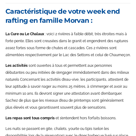
Caractéristique de votre week end
rafting en famille Morvan :
La Cure ou Le Chalaux
: voici 2 rivières à faible débit, très étroites mais à
forte pente. Elles sont creusées dans le granit et engendrent des ruptures
assez fortes sous forme de chutes et cascades. Ces 2 rivières sont
alimentées respectivement par le Lac des Settons et celui de Chaumeçon.
Les activités
sont ouvertes à tous et permettent aux personnes
débutantes ou peu initiées de s’engager immédiatement dans des milieux
naturels Concernant les activités d’eau-vive, les participants, attestent de
leur aptitude à savoir nager au moins 25 mètres, à s’immerger et avoir au
minimum 10 ans. Ils devront signer une attestation avant d’embarquer.
Sachez de plus que les niveaux d’eau de printemps sont généralement
plus élevés et vous garantissent souvent plus de sensations.
Les repas sont tous compris
et s’entendent hors forfaits boissons.
Les nuits se passent en gite, chalets, yourte ou tipis (selon les
disponibilités lors de la réservation) avec le diner barbecue livré sur place