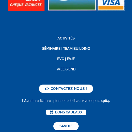
ACTIVITÉS
SÉMINAIRE | TEAM BUILDING
EVG | EVJF
WEEK-END
👉 CONTACTEZ NOUS !
L’
A
venture
N
ature : pionners de l’eau-vive depuis
1984.
BONS CADEAUX
SAVOIE