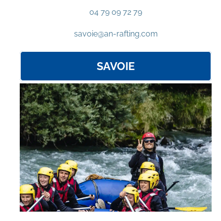
04 79 09 72 79
savoie@an-rafting.com
SAVOIE