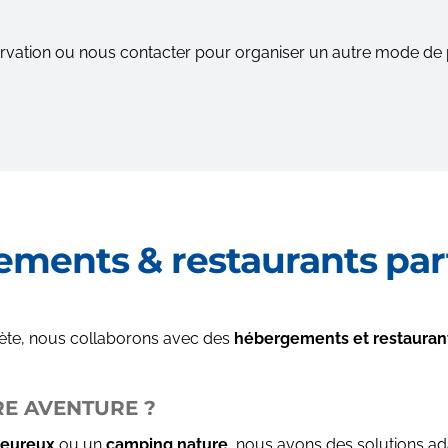
ervation ou nous contacter pour organiser un autre mode de p
ments & restaurants par
ète, nous collaborons avec des
hébergements et restaurant
RE AVENTURE ?
leureux
ou un
camping nature
, nous avons des solutions ad