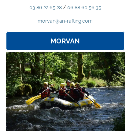
03 86 22 65 28
/
06 88 60 56 35
morvan@an-rafting.com
MORVAN