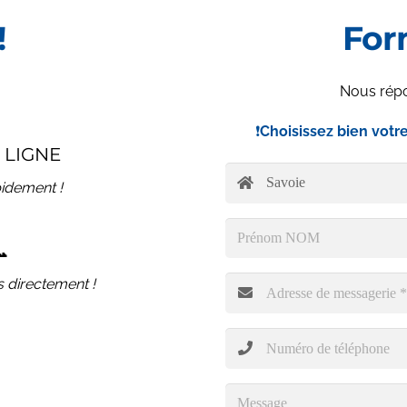
!
For
Nous répo
❗
Choisissez bien votr
 LIGNE
idement !

 directement !