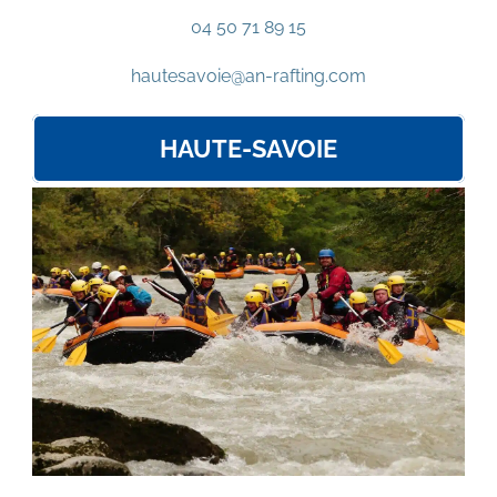
04 50 71 89 15
hautesavoie@an-rafting.com
HAUTE-SAVOIE