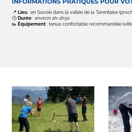
INFORMATIONS PRATIQUES POUR VOTR
📍
Lieu
: en Savoie dans la vallée de la Tarentaise (pr
🕒
Durée
: environ 2h-2h30
👟
Équipement
: tenue confortable recommandée (vête