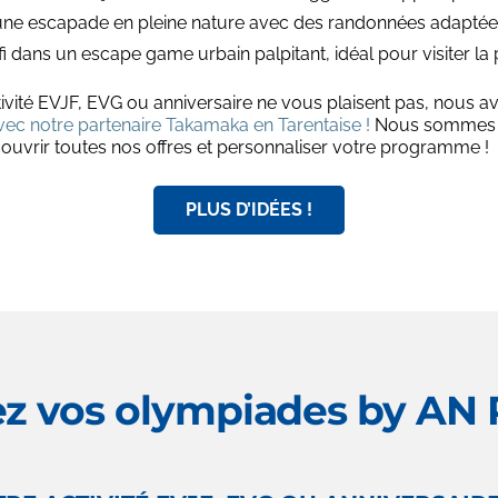
s une escapade en pleine nature avec des randonnées adaptées
i dans un escape game urbain palpitant, idéal pour visiter la p
ité EVJF, EVG ou anniversaire ne vous plaisent pas, nous av
avec notre partenaire Takamaka en Tarentaise !
Nous sommes là 
couvrir toutes nos offres et personnaliser votre programme !
PLUS D’IDÉES !
z vos olympiades by AN R