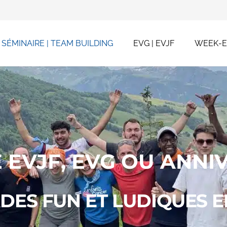
SÉMINAIRE | TEAM BUILDING
EVG | EVJF
WEEK-
É EVJF, EVG OU ANNI
DES FUN ET LUDIQUES E