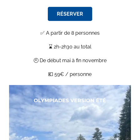
RÉSERVER
✅ A partir de 8 personnes
⌛ 2h-2h30 au total
🕙 De début mai à fin novembre
💶 59€ / personne
OLYMPIADES VERSION ÉTÉ