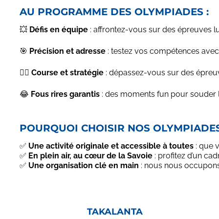
AU PROGRAMME DES OLYMPIADES :
💥
Défis en équipe
: affrontez-vous sur des épreuves lu
🎯
Précision et adresse
: testez vos compétences avec de
🏃‍♀️
Course et stratégie
: dépassez-vous sur des épreuve
😂
Fous rires garantis
: des moments fun pour souder la
POURQUOI CHOISIR NOS OLYMPIADES
✅
Une activité originale et accessible à toutes
: que 
✅
En plein air, au cœur de la Savoie
: profitez d’un c
✅
Une organisation clé en main
: nous nous occupons d
TAKALANTA