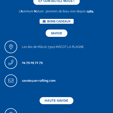
👉 CONTACTEZ NOUS !
L’
A
venture
N
ature : pionners de l’eau-vive depuis
1984.
BONS CADEAUX
SAVOIE
Les Iles de Mâcot 73210 MÂCOT LA PLAGNE
04 79 09 72 79
savoie@an-rafting.com
HAUTE-SAVOIE