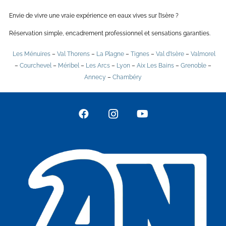
Envie de vivre une vraie expérience en eaux vives sur l’Isère ?
Réservation simple, encadrement professionnel et sensations garanties.
Les Ménuires
–
Val Thorens
–
La Plagne
–
Tignes
–
Val d’Isère
–
Valmorel
–
Courchevel
–
Méribel
–
Les Arcs
–
Lyon
–
Aix Les Bains
–
Grenoble
–
Annecy
–
Chambéry