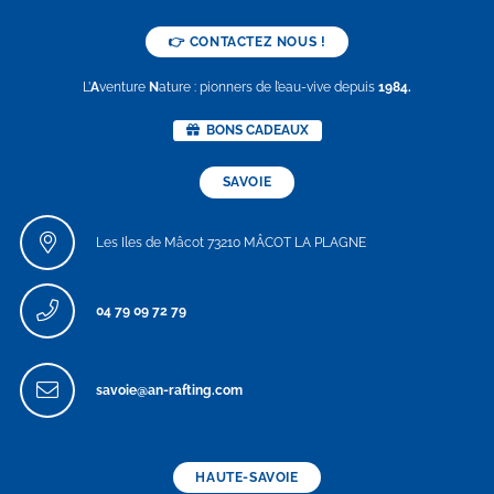
👉 CONTACTEZ NOUS !
L’
A
venture
N
ature : pionners de l’eau-vive depuis
1984.
BONS CADEAUX
SAVOIE
Les Iles de Mâcot 73210 MÂCOT LA PLAGNE
04 79 09 72 79
savoie@an-rafting.com
HAUTE-SAVOIE