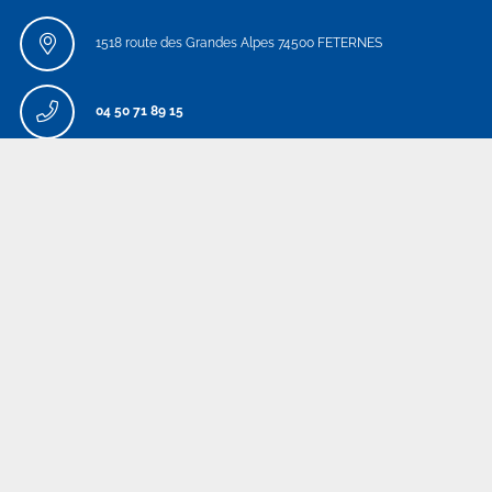
1518 route des Grandes Alpes 74500 FETERNES
04 50 71 89 15
hautesavoie@an-rafting.com
MORVAN
Plainefas 58140 SAINT MARTIN DU PUY
03 86 22 65 28
|
06 88 60 56 35
morvan@an-rafting.com